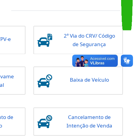
de Identificação Civil
Formulários de serviço
Veículos
2ª V
2ª Via de ATPV-e