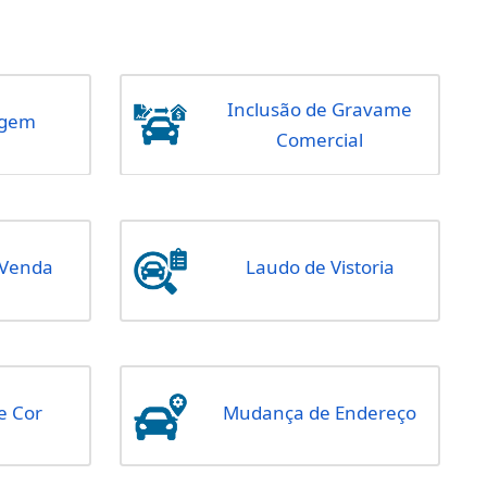
Baixa de Gravame
Ba
Comercial
Cancelamento de
Ca
Certidão
Int
Incl
Desmontagem