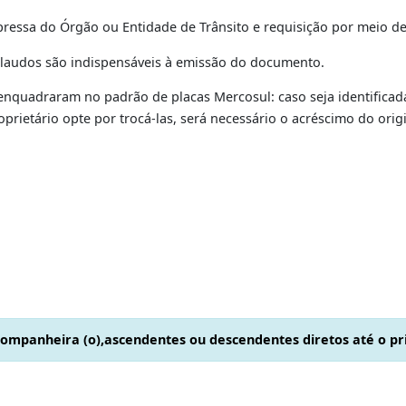
icular (CSV) expedido pelo INMETRO;
nota fiscal de compra do chassi ou da bandeja, em caso de 
ota fiscal de serviço referente à troca da peça
nota fiscal do serviço de remarcação, emitida por oficina cr
do no
Anexo III
ação expressa do Órgão ou Entidade de Trânsito e requisiçã
s, cujos laudos são indispensáveis à emissão do documento.
não se enquadraram no padrão de placas Mercosul: caso sej
u o proprietário opte por trocá-las, será necessário o acré