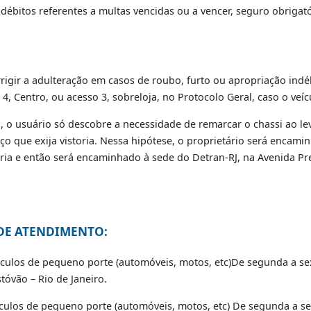
0)
)
OS
ônjuge, companheira (o),ascendentes ou descendentes dire
:
ssíveis débitos referentes a multas vencidas ou a vencer, se