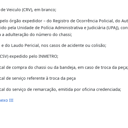
O
o (Duda), código 019-1 –
taxa de serviço que precisa ser 
egistro de Veiculo (CRV), em branco;
ticadas pelo órgão expedidor – do Registro de Ocorrência P
xpedido pela Unidade de Polícia Administrativa e Judiciári
statada a adulteração do número do chassi;
rência e do Laudo Pericial, nos casos de acidente ou colisã