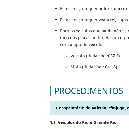
Certificado de Segurança Ve
Original da primeira via da 
Original da primeira via da n
Original da primeira via da 
Formulário próprio, indica
OBSERVAÇÃO:
Este serviço requer autoriz
Este serviço requer vistoria
Para os veículos que ainda 
uma das placas ou tarjetas o