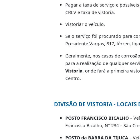
com o tipo do veículo.
Veículo (duda cód.:037-
Moto (duda cód.: 041-8
PROCEDIMENT
1.Proprietário do veículo, c
1.1. Veículos do Rio e Grande Rio
Pagar a taxa de serviço e po
CRLV e taxa de vistoria.
Vistoriar o veículo.