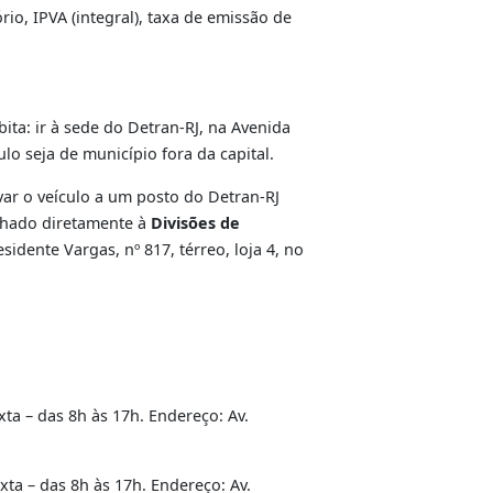
tos até o primeiro grau (maiores de 18 anos).
guro obrigatório, IPVA (integral), taxa de emissão de