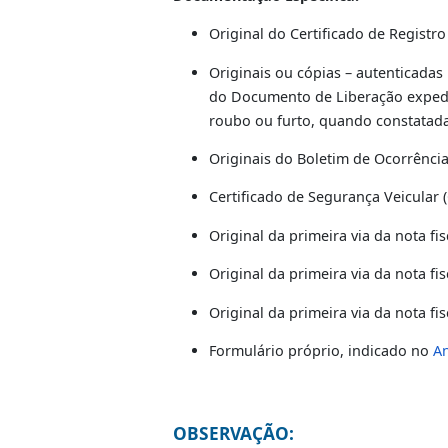
DOCUMENTAÇÃ
Documentação Padrão:
Consulte
Anexo II
Documento Único de Arrecadaçã
Documentação Específica:
Original do Certificado de R
Originais ou cópias – auten
do Documento de Liberação e
roubo ou furto, quando con
Originais do Boletim de Ocor