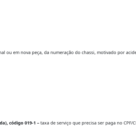
o de Chassi
a original ou em nova peça, da numeração do chassi, motiv
l.