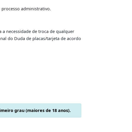
troca da peça;
edenciada;
o por meio de processo administrativo.
a identificada a necessidade de troca de qualquer
scimo do original do Duda de placas/tarjeta de acordo