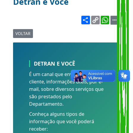
Detran e Você
Share
Copy
WhatsA
Link
VOLTAR
DETRAN E VOCÊ
É um canal que envia a você,
cliente, informações úteis, por e-
mail, sobre diversos serviços que
são prestados pelo
Departamento.