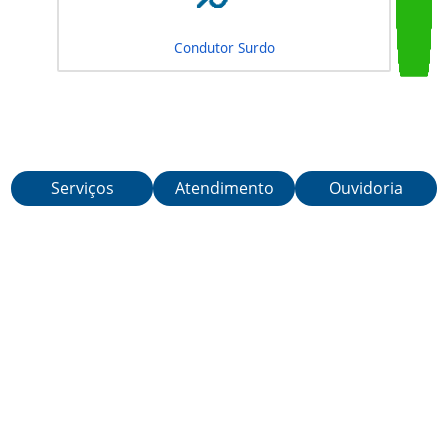
Mudança de Categoria
Serviços
Atendimento
Ouvidoria
Condutor Surdo
Teleatendimento de segunda a sexta-feira, das 6h às 21h.
Telefones:
21 3460-4040
/
21 3460-4041
/
21 3460-4042
Avenida Presidente Vargas, 817 - Centro, Rio de Janeiro - RJ | CEP: 20.071-004