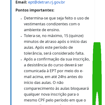
HORÁRIO DE FUNCIONAMENTO DE
ATENDIMENTO DA SECRETARIA:
EPT - DETRAN-RJ
Das 10 às 16h
Segunda a Sexta-feira
Endereço:
Av. Presidente Vargas nº 817 ,
13º andar - Centro – Rio de janeiro
Tel:
2332-0402
Email:
ept@detran.rj.gov.br
Pontos importantes: