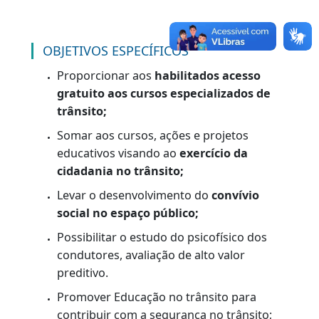
a conscientização sobre a segurança no
trânsito, bem como fornecer conhecimentos
teóricos e práticos sobre as leis de trânsito,
direção defensiva, primeiros socorros em
acidentes de trânsito e outras questões
relevantes para a prevenção de acidentes e a
promoção de comportamentos seguros no
trânsito, para diferentes públicos, desde
crianças até adultos, incluindo motoristas,
pedestres e ciclistas.
OBJETIVOS ESPECÍFICOS
Proporcionar aos
habilitados acesso
gratuito aos cursos especializados de