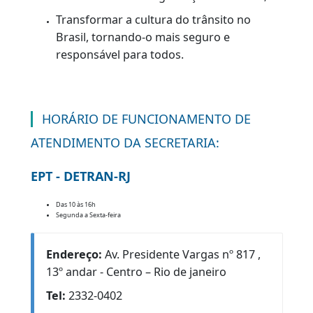
trânsito;
Somar aos cursos, ações e projetos
educativos visando ao
exercício da
cidadania no trânsito;
Levar o desenvolvimento do
convívio
social no espaço público;
Possibilitar o estudo do psicofísico dos
condutores, avaliação de alto valor
preditivo.
Promover Educação no trânsito para
contribuir com a segurança no trânsito;
Transformar a cultura do trânsito no
Brasil, tornando-o mais seguro e
responsável para todos.