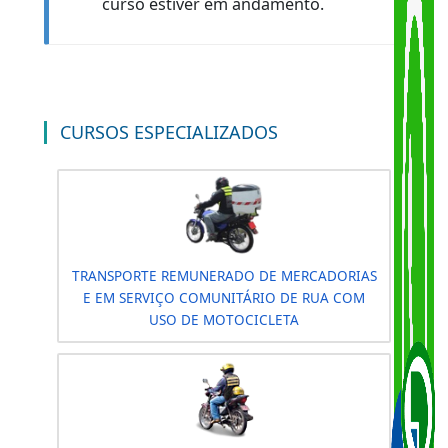
Determina-se que seja feito o uso de
vestimentas condizentes com o
ambiente de ensino.
Tolera-se, no máximo, 15 (quinze)
minutos de atraso após o início das
aulas. Após este período de
tolerância, será considerado falta.
Após a confirmação da sua inscrição,
a desistência do curso deverá ser
comunicada à EPT por meio do e-
mail acima, em até 24hs antes do
início das aulas. O não
comparecimento às aulas bloqueará
qualquer nova inscrição para o
mesmo CPF pelo período em que o