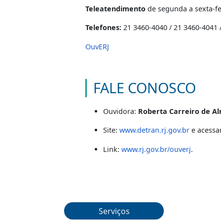
OUVIDORIA
A Ouvidoria é um canal de segund
demanda não seja resolvida, reg
anteriormente.
Teleatendimento
de segunda a se
Telefones:
21 3460-4040 / 21 3460
OuvERJ
FALE CONOSCO
Ouvidora:
Roberta Carreir
Serviços
Site:
www.detran.rj.gov.br
e 