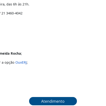
a instância. Antes de registrar sua manifestação, entre e
istre um chamado no sistema
OuvERJ
, informando o número
xta-feira, das 6h às 21h.
-4041 / 21 3460-4042
o de Almeida Rocha
;
Atendimento
acessar a opção
OuvERJ
;