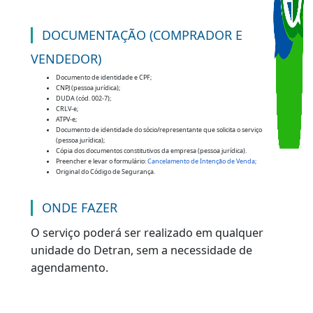
O QUE É?
Cancelamento de ATPVe, em casos de erros
exclusivos do cliente, que após a realização do
serviços de ATPVe, o mesmo queira cancelar a
venda ou então, tenha entregue os dados
errados do ATPVe.
DOCUMENTAÇÃO (COMPRADOR E
VENDEDOR)
Documento de identidade e CPF;
CNPJ (pessoa jurídica);
DUDA (cód. 002-7);
CRLV-e;
ATPV-e;
Documento de identidade do sócio/representante que solicita o serviço
(pessoa jurídica);
Cópia dos documentos constitutivos da empresa (pessoa jurídica).