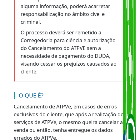
documentos pertinentes ao serviço, além
do Registro de Ocorrência Policial e
petição do requerente (
Requerimento
Geral
) solicitando a isenção do duda,
inclusive, que o solicitante declare estar
ciente que faltar com a verdade ou omitir
alguma informação, poderá acarretar
responsabilização no âmbito cível e
criminal.
O processo deverá ser remetido a
Corregedoria para ciência e autorização
do Cancelamento do ATPVE sem a
necessidade de pagamento do DUDA,
visando cessar os prejuízos causados ao
cliente.