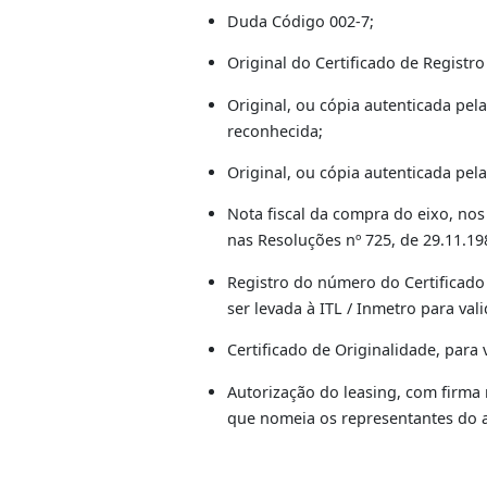
DOCUMENTAÇÃ
Documentação Padrão:
Consulte
Anexo II
Documentação Específica:
Duda Código 002-7;
Original do Certificado de Re
Original, ou cópia autentica
reconhecida;
Original, ou cópia autenticad