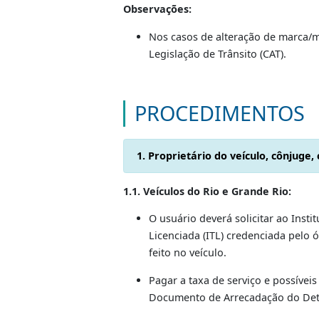
Nota fiscal da compra do eix
nas Resoluções nº 725, de 2
Registro do número do Certi
ser levada à ITL / Inmetro pa
Certificado de Originalidade
Autorização do leasing, com 
que nomeia os representant
Observações:
Nos casos de alteração de m
Legislação de Trânsito (CAT).