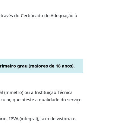
talação de pino porta-contêiner, conforme disposto
NTRAN;
 SISCSV. Esta senha gerada eletronicamente deverá
stadual nº5.069/07), do instrumento de procuração
, concedido através do Certificado de Adequação à