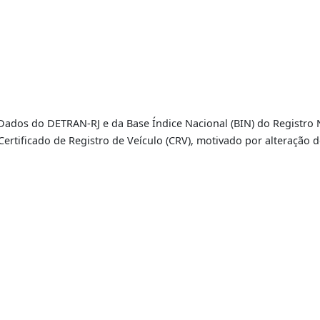
de Características
|
IÇO
ase de Dados do DETRAN-RJ e da Base Índice Nacional (BIN)
ovo Certificado de Registro de Veículo (CRV), motivado po