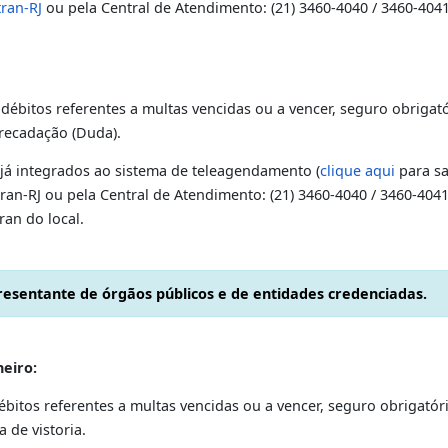
OS
ônjuge, companheira (o), ascendentes ou descendentes di
:
o Instituto Nacional de Metrologia e Normalização de Qualid
a pelo órgão e homologada pelo Denatran o Certificado de S
síveis débitos referentes a multas vencidas ou a vencer, seg
do Detran (DAD).
 do Detran-RJ
ou pela Central de Atendimento: (21) 3460-404
s: