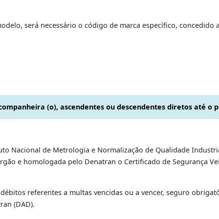
o, nos casos de adaptação de eixo auxiliar (3º eixo) ou ins
9.11.1988, nº 776, de 23.12.1993 e Resolução 292/08 do CO
ficado de Segurança Veicular (CSV) eletrônico, validado no
ra validação da Alteração de Característica;
, para veículos de colecionador;
firma reconhecida, e cópia, autenticada em cartório (Lei E
es do arrendante.
arca/modelo, será necessário o código de marca específico