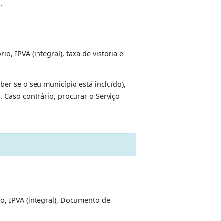
retos até o primeiro grau (maiores de 18 anos).
ade Industrial (Inmetro) ou a Instituição Técnica
egurança Veicular, que ateste a qualidade do serviço
uro obrigatório, IPVA (integral), taxa de vistoria e
0 / 3460-4041.