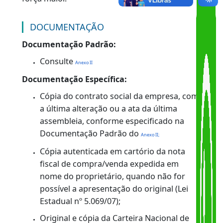
Federação (UF), válido apenas para o
deslocamento entre o município de aquisição e
o de destino e durante o prazo de 15 (quinze)
dias, contados a partir da expedição,
prorrogável por igual período, por motivo de
força maior.
DOCUMENTAÇÃO
Documentação Padrão:
Consulte
Anexo II
Documentação Específica:
Cópia do contrato social da empresa, com
a última alteração ou a ata da última
assembleia, conforme especificado na
Documentação Padrão do