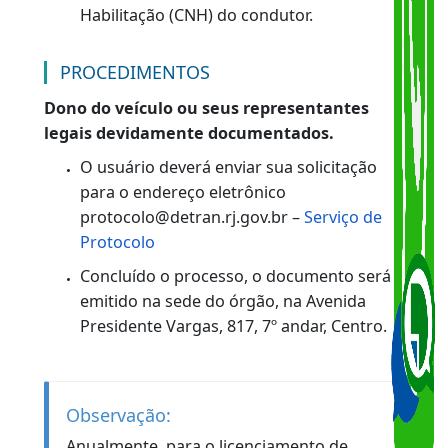
Anexo II;
Cópia autenticada em cartório da nota
fiscal de compra/venda expedida em
nome do proprietário, quando não for
possível a apresentação do original (Lei
Estadual nº 5.069/07);
Original e cópia da Carteira Nacional de
Habilitação (CNH) do condutor.
PROCEDIMENTOS
Dono do veículo ou seus representantes
legais devidamente documentados.
O usuário deverá enviar sua solicitação
para o endereço eletrônico
protocolo@detran.rj.gov.br –
Serviço de