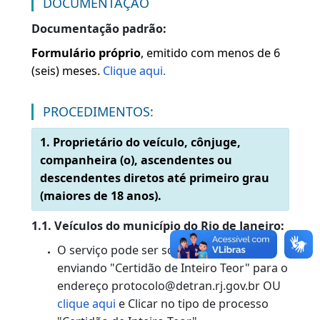
do veículo e o histórico da sua propriedade,
obtida por solicitação do proprietário ou de u
representante legal, utilizada para fins de
prova em juízo.
DOCUMENTAÇÃO
Documentação padrão:
Formulário próprio
, emitido com menos de 6
(seis) meses.
Clique aqui.
PROCEDIMENTOS:
1. Proprietário do veículo, cônjuge,
companheira (o), ascendentes ou
descendentes diretos até primeiro grau