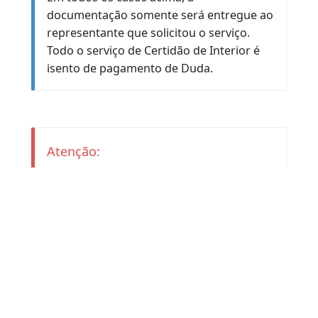
sede do Detran-RJ, na Avenida Presidente Vargas, 817, no 7º andar.
2.2. Veículos dos outros municípios:
Dirigir-se à Ciretran ou ao Serviço Auxiliar
de Trânsito (SAT) do local, levando a
documentação necessária para a
realização do serviço, conforme o
Anexo
II.
Observação:
Em todos os casos acima, a
documentação somente será entregue ao
representante que solicitou o serviço.
Todo o serviço de Certidão de Interior é