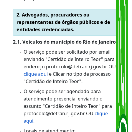
UPD Campo Grande (West Shopping)
- Estrada do Mendanha 555 
Campo Grande - Rio de Janeiro - RJ
Concluído o processo, o documento será
emitido no Setor de Certidões, na sede do
Detran-RJ, na Avenida Presidente Vargas,
817, no 7º andar.
1.2. Veículos dos outros municípios:
Procurar o Serviço Auxiliar de Trânsito
(SAT) ou a Ciretran do local.
2. Advogados, procuradores ou
representantes de órgãos públicos e de
entidades credenciadas.
2.1. Veículos do município do Rio de Janeiro:
O serviço pode ser solicitado por email