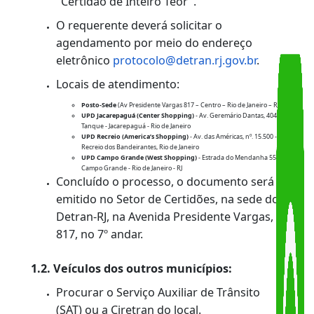
(maiores de 18 anos).
1.1. Veículos do município do Rio de Janeiro:
O serviço pode ser solicitado por email
enviando "Certidão de Inteiro Teor" para o
endereço protocolo@detran.rj.gov.br OU
clique aqui
e Clicar no tipo de processo
"Certidão de Inteiro Teor".
O requerente deverá solicitar o
agendamento por meio do endereço
eletrônico
protocolo@detran.rj.gov.br
.
Locais de atendimento:
Posto-Sede
(Av Presidente Vargas 817 – Centro – Rio de Janeiro – RJ)
UPD Jacarepaguá (Center Shopping)
- Av. Geremário Dantas, 404,
Tanque - Jacarepaguá - Rio de Janeiro
UPD Recreio (America’s Shopping)
- Av. das Américas, nº. 15.500 -
Recreio dos Bandeirantes, Rio de Janeiro