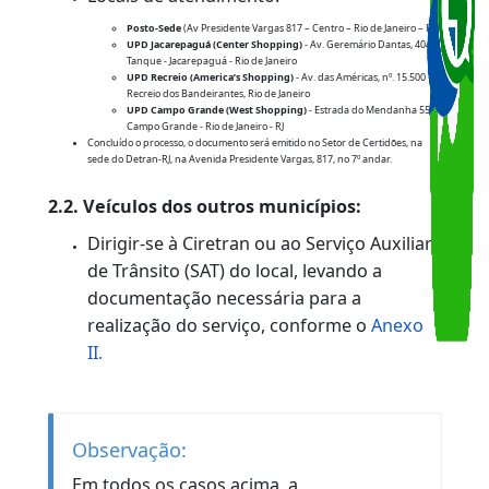
enviando "Certidão de Inteiro Teor" para o
endereço protocolo@detran.rj.gov.br OU
clique aqui
e Clicar no tipo de processo
"Certidão de Inteiro Teor".
O serviço pode ser agendado para
atendimento presencial enviando o
assunto "Certidão de Inteiro Teor" para
protocolo@detran.rj.gov.br OU
clique
aqui.
Locais de atendimento:
Posto-Sede
(Av Presidente Vargas 817 – Centro – Rio de Janeiro – RJ)
UPD Jacarepaguá (Center Shopping)
- Av. Geremário Dantas, 404,
Tanque - Jacarepaguá - Rio de Janeiro
UPD Recreio (America’s Shopping)
- Av. das Américas, nº. 15.500 -
Recreio dos Bandeirantes, Rio de Janeiro
UPD Campo Grande (West Shopping)
- Estrada do Mendanha 555 
Campo Grande - Rio de Janeiro - RJ
Concluído o processo, o documento será emitido no Setor de Certidões, na