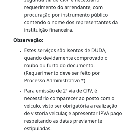
(seis) meses.
Clique aqui
.
Documentação Específica:
Original de declaração de perda ou
extravio, ou original do formulário própri
(
clique aqui
), assinada pelo proprietário e
com reconhecimento de firma por
autenticidade.
O CRV original, desde que invalidado,
substitui a declaração; ou
Original e cópia do Registro de Ocorrência
Policial onde foi comunicado o roubo ou
furto do documento.
Para os veículos com arrendamento
mercantil e que precisem realizar a
segunda via de CRV, é necessário