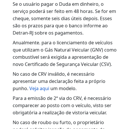
Em todos os casos, a documentação
somente será entregue ao representante
que solicitou o serviço.
TAXA DE SERVIÇO
Duda
R$ 209,78
Emita o boleto no site do Banco Bradesco
cod 003-5
Atenção:
A prestação de qualquer serviço somente
será realizada após confirmação
eletrônica do recolhimento do valor
correspondente à respectiva taxa,
devendo ser apresentado o comprovante