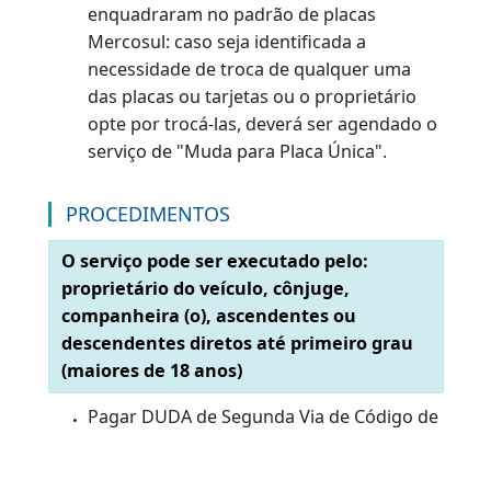
código 003-5 –
taxa de serviço que precisa ser
paga no CPF/CNPJ do proprietário do veículo.
Formulário próprio
, emitido com menos de 6
(seis) meses.
Clique aqui
.
Documentação Específica:
Original de declaração de perda ou
extravio, ou original do formulário própri
(
clique aqui
), assinada pelo proprietário e
com reconhecimento de firma por
autenticidade.
Original e cópia do Registro de Ocorrência
Policial onde foi comunicado o roubo ou
furto do documento.
Para os veículos com arrendamento
mercantil e que precisem realizar a