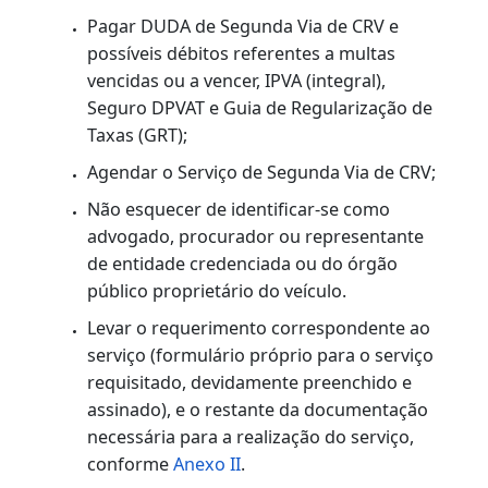
(maiores de 18 anos).
Pagar DUDA de Segunda Via de CRV e
possíveis débitos referentes a multas
vencidas ou a vencer, IPVA (integral),
Seguro DPVAT e Guia de Regularização de
Taxas (GRT);
Agendar o Serviço de Segunda Via de CRV;
Atenção:
Todo veículo que irá realizar o serviço de
1ª licença adquirido através de leilão,
deverá solicitar o mesmo através de
processo administrativo nas Ciretrans ou
à sede do Detran-RJ (acesso 3, sobreloja,
no Protocolo Geral).