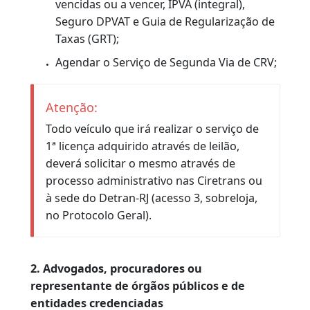
estipuladas.
Para os veículos que ainda não se
enquadraram no padrão de placas
Mercosul: caso seja identificada a
necessidade de troca de qualquer uma
das placas ou tarjetas ou o proprietário
opte por trocá-las, deverá ser agendado o
serviço de “Muda para Placa Única”
PROCEDIMENTOS
1. O serviço pode ser executado pelo:
proprietário do veículo, cônjuge,
companheira (o), ascendentes ou
descendentes diretos até primeiro grau