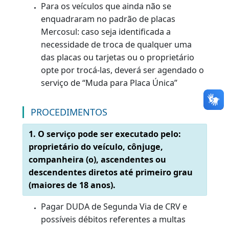
requerimento do arrendante, com
procuração por instrumento público
contendo o nome dos representantes da
instituição financeira.
Observação:
Estes serviços são isentos de DUDA,
quando devidamente comprovado o
roubo ou furto do documento.
(Requerimento deve ser feito por
Processo Administrativo *)
Para emissão de 2ª via de CRV, é
necessário comparecer ao posto com o
veículo, visto ser obrigatória a realização
de vistoria veicular, e apresentar IPVA pag
respeitando as datas previamente