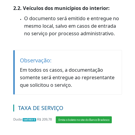
2. Advogados, procuradores ou
representante de órgãos públicos e de
entidades credenciadas
Pagar DUDA de Segunda Via de CRV e
possíveis débitos referentes a multas
vencidas ou a vencer, IPVA (integral),
Seguro DPVAT e Guia de Regularização de
Taxas (GRT);
Agendar o Serviço de Segunda Via de CRV;
Não esquecer de identificar-se como
advogado, procurador ou representante
de entidade credenciada ou do órgão
público proprietário do veículo.