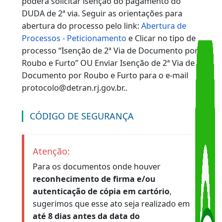
de pagamento no CPF do proprietário,
comprador ou arrendatário ou no CNPJ
da empresa que requer o serviço.
OBSERVAÇÃO:
O Duda deverá ser pago obrigatoriamente no
CPF / CNPJ do proprietário do veículo.
Se o usuário pagar o Duda em dinheiro, o
serviço poderá ser feito em 48 horas. Se for em
cheque, somente seis dias úteis depois. Esses
são os prazos para que o banco informe ao
Detran-RJ sobre os pagamentos.