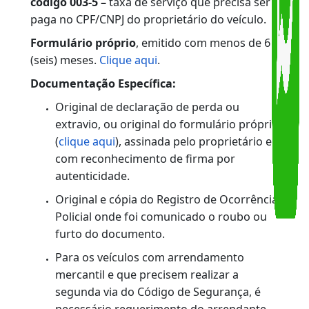
processo “Isenção de 2ª Via de Documento por
Roubo e Furto” OU Enviar Isenção de 2ª Via de
Documento por Roubo e Furto para o e-mail
protocolo@detran.rj.gov.br..
CÓDIGO DE SEGURANÇA
Atenção:
Para os documentos onde houver
reconhecimento de firma e/ou
autenticação de cópia em cartório
,
sugerimos que esse ato seja realizado em
até 8 dias antes da data do
atendimento
, uma vez que este é o
prazo para que o Tribunal de Justiça