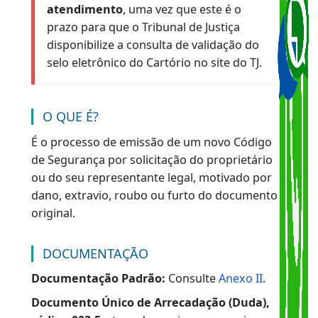
Anualmente. para o licenciamento de veículos
que utilizam o Gás Natural Veicular (GNV) com
combustível será exigida a apresentação de
novo Certificado de Segurança Veicular (CSV).
No caso de CRV inválido, é necessário
apresentar uma declaração feita a próprio
punho.
Veja aqui
um modelo.
Para a emissão de 2ª via do CRV, é necessário
comparecer ao posto com o veículo, visto ser
obrigatória a realização de vistoria veicular.
No caso de roubo ou furto, o proprietário
poderá solicitar isenção do pagamento do
DUDA de 2ª via. Seguir as orientações para
abertura do processo pelo link:
Abertura de
Processos - Peticionamento
e Clicar no tipo de