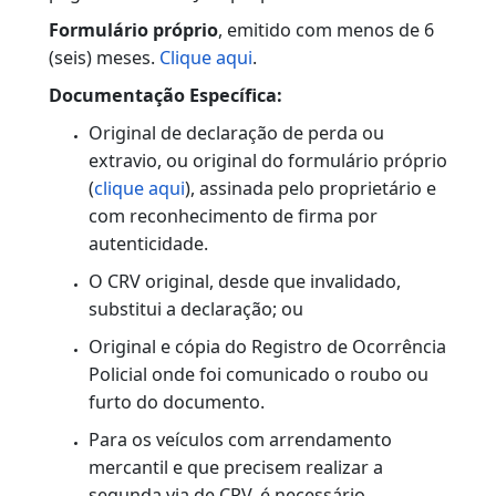
É o processo de emissão de um novo
Certificado de Registro de Veículo (CRV) por
solicitação do proprietário ou do seu
representante legal, motivado por dano,
rasura, preenchimento incorreto ou indevido,
extravio, roubo ou furto do documento
original.
DOCUMENTAÇÃO
Documentação Padrão:
Consulte
Anexo II
.
Documento Único de Arrecadação (Duda),
código 003-5 –
taxa de serviço que precisa ser
paga no CPF/CNPJ do proprietário do veículo.
Formulário próprio
, emitido com menos de 6