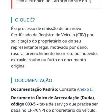
Atenção:
Para os documentos onde houver
reconhecimento de firma e/ou
autenticação de cópia em cartório
,
sugerimos que esse ato seja realizado em
até 8 dias antes da data do
atendimento
, uma vez que este é o
prazo para que o Tribunal de Justiça
disponibilize a consulta de validação do
selo eletrônico do Cartório no site do TJ.
O QUE É?