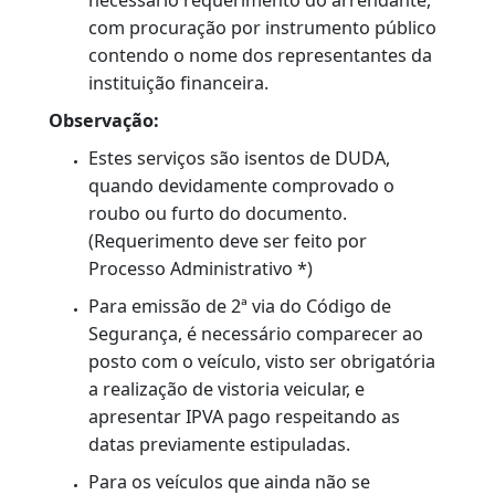
disponibilize a consulta de validação do
selo eletrônico do Cartório no site do TJ.
O QUE É?
É o processo de emissão de um novo Código
de Segurança por solicitação do proprietário
ou do seu representante legal, motivado por
dano, extravio, roubo ou furto do documento
original.
DOCUMENTAÇÃO
Documentação Padrão:
Consulte
Anexo II
.
Documento Único de Arrecadação (Duda),