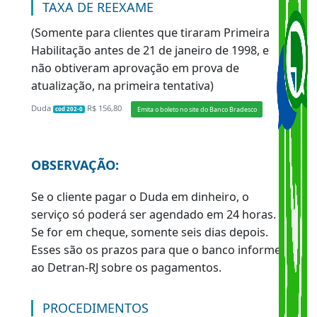
O exame médico é cobrado pela clínica
credenciada.
TAXA DE SERVIÇO
Duda
R$ 209,78
Emita o boleto no site do Banco Bradesco
cod 204-6
OBSERVAÇÃO:
Se o cliente pagar o Duda em dinheiro, o
serviço só poderá ser agendado em 24 horas.
Se for em cheque, somente seis dias depois.
Esses são os prazos para que o banco informe