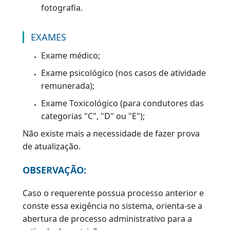
requerente não possua
de forma
conjunta
, no campo naturalidade, o
município e o estado de nascimento
ou
apresente CNH de modelo antigo como
documento de identificação, deverá ser
apresentado documento complementar
(certidão de nascimento ou casamento)
para verificação do local de nascimento."
Os tripulantes de aeronave que optarem
por utilizar o Cartão Saúde expedido pelas
Forças Armadas ou o Certificado Médico
Aeronáutico para substituir o exame de
aptidão física e mental terão que solicitar
através de processo administrativo e
apresentar além dos documentos de
praxe, o documento de identificação