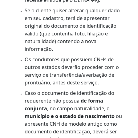
residência
.
Original do Duda pago;
Original da Carteira Nacional de
Habilitação (opcional).
Cartão Saúde expedido pelas Forças
Armadas ou o Certificado Médico
Aeronáutico (para tripulantes de aeronave
- Opcional)
OBSERVAÇÃO:
A CNH apresentada fora da validade
poderá ser utilizada como documento de
identificação, conforme Resolução