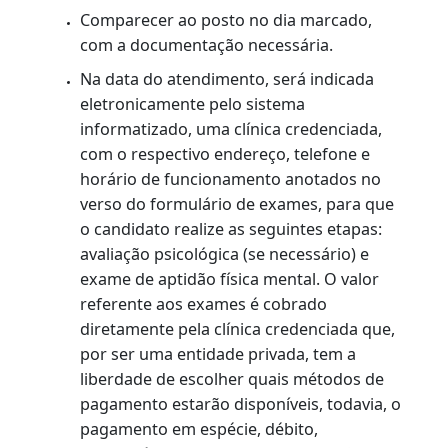
não obtiveram aprovação em prova de
atualização, na primeira tentativa)
Duda
R$ 156,80
Emita o boleto no site do Banco Bradesco
cod 202-0
OBSERVAÇÃO:
Se o cliente pagar o Duda em dinheiro, o
serviço só poderá ser agendado em 24 horas.
Se for em cheque, somente seis dias depois.
Esses são os prazos para que o banco informe
ao Detran-RJ sobre os pagamentos.
PROCEDIMENTOS
Postos do Rio, Grande Rio e interior: