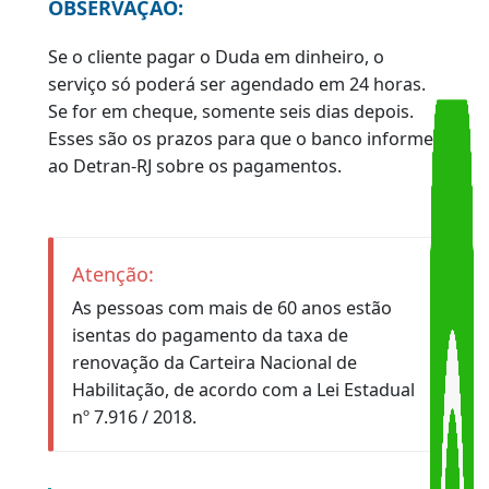
categorias "C", "D" ou "E");
Não existe mais a necessidade de fazer prova
de atualização.
OBSERVAÇÃO:
Caso o requerente possua processo anterior e
conste essa exigência no sistema, orienta-se a
abertura de processo administrativo para a
retirada da restrição.
Para obter mais informações sobre os exames
necessários,
clique aqui
.
Observação: