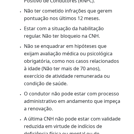
O QUE É?
É a emissão de uma nova Carteira Nacional de
Habilitação, quando a anterior estiver vencida
ou prestes a vencer.
RENOVAÇÃO AUTOMÁTICA
Para ter direito à renovação sem necessidade
de comparecimento presencial são os pré-
requisitos abaixo:
Estar cadastrado no Registro Nacional
Positivo de Condutores (RNPC).
Não ter cometido infrações que gerem
pontuação nos últimos 12 meses.