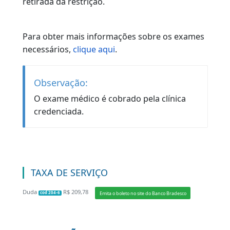
militar, no caso de militares, ou o Cartão
ANAC e o extrato de pesquisa realizado no
site da Agência, no caso de aviação civil.
Após a avaliação, o requerente receberá o
informativo para comparecer ao posto do
DETRAN-RJ mais próximo de sua
residência para a coleta da biometria e
fotografia.
EXAMES
Exame médico;
Exame psicológico (nos casos de atividade
remunerada);
Exame Toxicológico (para condutores das