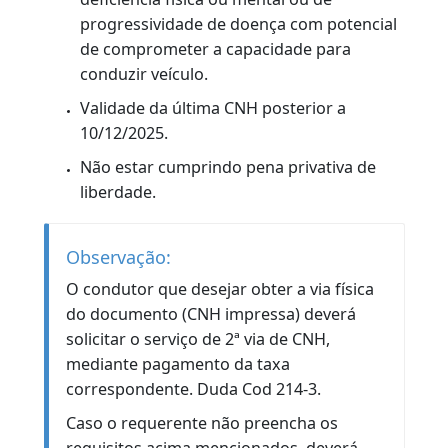
Estar com a situação da habilitação
regular. Não ter bloqueio na CNH.
Não se enquadrar em hipóteses que
exijam avaliação médica ou psicológica
obrigatória, como nos casos relacionados
à idade (Não ter mais de 70 anos),
exercício de atividade remunerada ou
condição de saúde.
O condutor não pode estar com processo
administrativo em andamento que impeça
a renovação.
A última CNH não pode estar com validade
reduzida em virtude de indícios de
deficiência física ou mental ou de
progressividade de doença com potencial