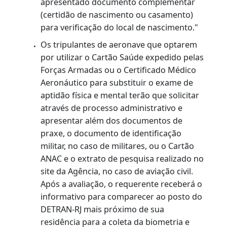
CONTRAN n° 1.020/2025 §1º do art. 8º.
A CNH apresentada como documento de
identificação deverá ser sempre a mais
recente emitida pelo DETRAN-RJ.
Se o cliente quiser alterar qualquer dado
em seu cadastro, terá de apresentar
original do documento de identificação
válido (que contenha foto, filiação e
naturalidade) contendo a nova
informação.
Os condutores que possuem CNHs de
outros estados deverão proceder com o
serviço de transferência/averbação de
prontuário, antes deste serviço.
Caso o documento de identificação do