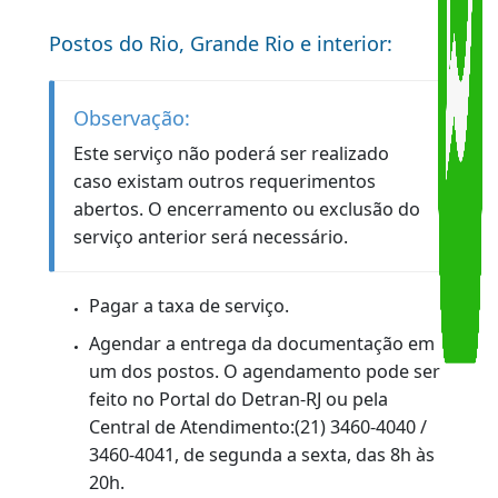
ao Detran-RJ sobre os pagamentos.
Atenção:
As pessoas com mais de 60 anos estão
isentas do pagamento da taxa de
renovação da Carteira Nacional de
Habilitação, de acordo com a Lei Estadual
nº 7.916 / 2018.
TAXA DE REEXAME
(Somente para clientes que tiraram Primeira
Habilitação antes de 21 de janeiro de 1998, e