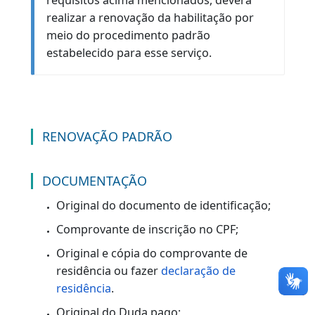
de comprometer a capacidade para
conduzir veículo.
Validade da última CNH posterior a
10/12/2025.
Não estar cumprindo pena privativa de
liberdade.
Observação:
O condutor que desejar obter a via física
do documento (CNH impressa) deverá
solicitar o serviço de 2ª via de CNH,
mediante pagamento da taxa
correspondente. Duda Cod 214-3.
Caso o requerente não preencha os
requisitos acima mencionados, deverá