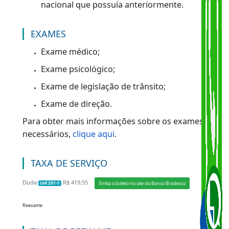
cursos teórico de legislação e prático de
direção veicular.
A reabilitação poderá ser requerida pelo
condutor na mesma categoria que
possuía antes da cassação ou em
categoria inferior.
Se aprovado na reabilitação, o condutor
manterá o mesmo número de registro
nacional que possuía anteriormente.
EXAMES
Exame médico;
Exame psicológico;
Exame de legislação de trânsito;