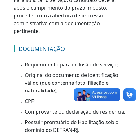
condutores que tiveram sua Carteira Nacional
de Habilitação cassada por um dos motivos
listados no Código de Trânsito Brasileiro,
devendo, portanto, submeter-se novamente a
todos os exames necessários à habilitação.
Para solicitar o serviço, o candidato deverá,
após o cumprimento do prazo imposto,
proceder com a abertura de processo
administrativo com a documentação
pertinente.
DOCUMENTAÇÃO
Requerimento para inclusão de serviço;
Original do documento de identificação
válido (que contenha foto, filiação e