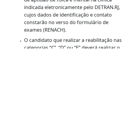
Postos do Rio, Grande Rio e interior:
Pagar a taxa de serviço.
Proceder com a abertura de processo
administrativo em uma das unidades
indicadas para tal finalidade.
Após cadastramento do serviço pela Sede,
comparecer a qualquer posto de
habilitação, portando documento de
identificação válido, para coleta de foto,
digitais e assinatura.
Realizar a avaliação psicológica e o exame
de aptidão de física e mental na clínica
indicada eletronicamente pelo DETRAN.RJ,
cujos dados de identificação e contato
constarão no verso do formulário de