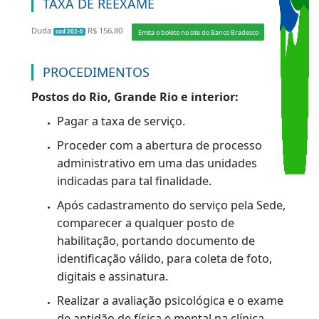
Exame de direção.
Para obter mais informações sobre os exames
necessários,
clique aqui
.
TAXA DE SERVIÇO
Duda
R$ 419,55
Emita o boleto no site do Banco Bradesco
cod 201-1
Reexame
TAXA DE REEXAME
Duda
R$ 156,80
Emita o boleto no site do Banco Bradesco
cod 202-0
PROCEDIMENTOS