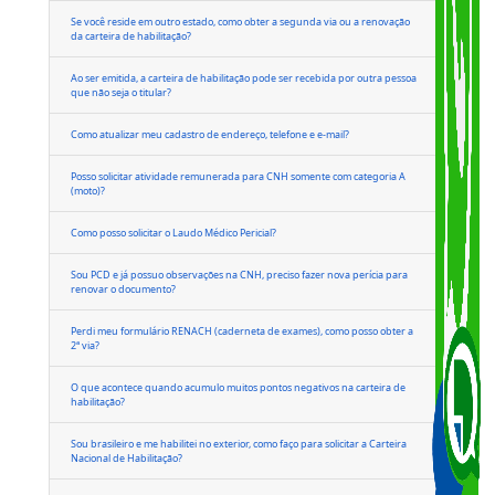
O que fazer se o prazo da permissão para dirigir vencer?
Como realizar consulta a processos?
Se você reside em outro estado, como obter a segunda via ou a renovação
da carteira de habilitação?
Ao ser emitida, a carteira de habilitação pode ser recebida por outra pessoa
que não seja o titular?
Como atualizar meu cadastro de endereço, telefone e e-mail?
Posso solicitar atividade remunerada para CNH somente com categoria A
(moto)?
Como posso solicitar o Laudo Médico Pericial?
Sou PCD e já possuo observações na CNH, preciso fazer nova perícia para
renovar o documento?
Perdi meu formulário RENACH (caderneta de exames), como posso obter a
2ª via?