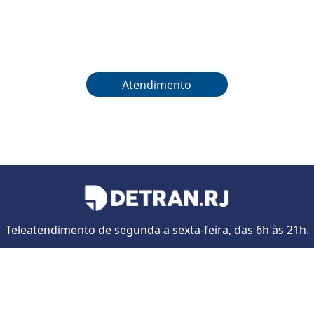
Atendimento
Teleatendimento de segunda a sexta-feira, das 6h às 21h.
Telefones:
21 3460-4040
/
21 3460-4041
/
21 3460-4042
Presidente Vargas, 817 - Centro, Rio de Janeiro - RJ | CEP: 2