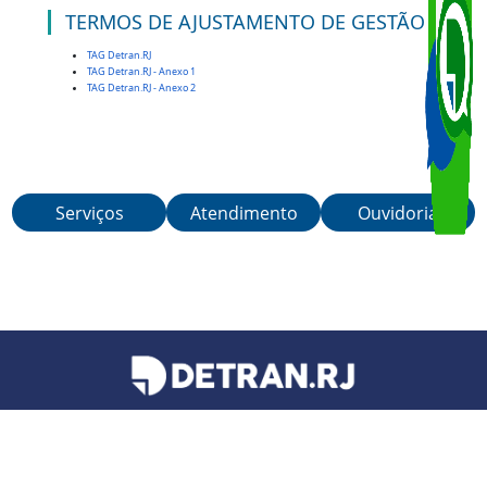
Abertura de Processos - Peticionamento
protocolo@detran.rj.gov.br
Teleatendimento (21) 3460-4040
TERMOS DE AJUSTAMENTO DE GESTÃO
TAG Detran.RJ
TAG Detran.RJ - Anexo 1
TAG Detran.RJ - Anexo 2
Serviços
Atendimento
Ouvidoria
Teleatendimento de segunda a sexta-feira, das 6h às 21h.
Telefones:
21 3460-4040
/
21 3460-4041
/
21 3460-4042
Avenida Presidente Vargas, 817 - Centro, Rio de Janeiro - RJ | CEP: 20.071-004