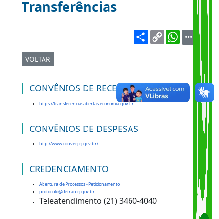
Convênios e
Transferências
Share
Copy
WhatsA
Link
VOLTAR
CONVÊNIOS DE RECEITAS
https://transferenciasabertas.economia.gov.br
CONVÊNIOS DE DESPESAS
http://www.converj.rj.gov.br/
CREDENCIAMENTO