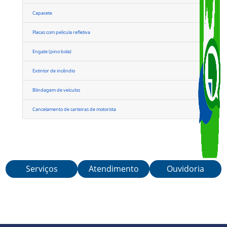
Suspensão da Carteira Nacional de Habilitação (CNH)
Faróis de xenon
Transporte de Crianças
Capacete
Placas com pelicula refletiva
Engate (pino bola)
Extintor de incêndio
Blindagem de veículos
Serviços
Atendimento
Ouvidoria
Cancelamento de carteiras de motorista