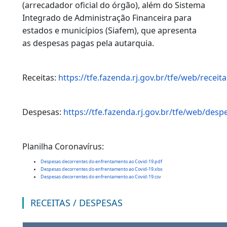
Ao clicar em despesas é apresentado um
quadro detalhado com convênios, repasses,
prestadores de serviço, contratos e
fornecedores do Detran.
Para realizar o levantamento, o Detran utilizou
como fonte a própria Diretoria Administrativa
do departamento, o Banco Bradesco
(arrecadador oficial do órgão), além do Sistem
Integrado de Administração Financeira para
estados e municípios (Siafem), que apresenta
as despesas pagas pela autarquia.
Receitas:
https://tfe.fazenda.rj.gov.br/tfe/web/
Despesas:
https://tfe.fazenda.rj.gov.br/tfe/web