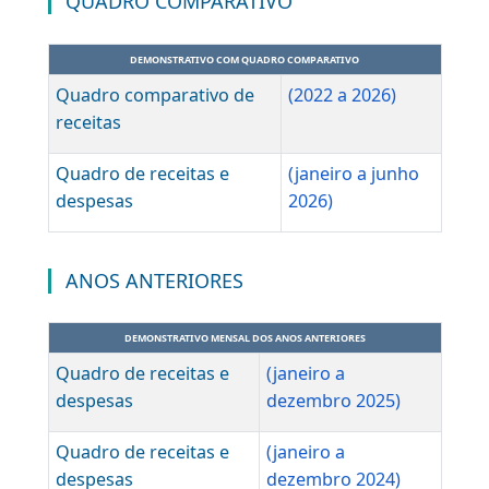
ORDEM CRONOLÓGICA DE PAGAMENTO
ORDEM CRONOLÓGICA DE PAGAMENT
2026
Jan
Fev
Mar
Abr
Mai
Jun
2025
Jan
Fev
Mar
Abr
Mai
Jun
Jul
A
2024
Jan
Fev
Mar
Abr
Mai
Jun
Jul
A
QUADRO COMPARATIVO
DEMONSTRATIVO COM QUADRO COMPARATIVO
Quadro comparativo de
(2022 a 2026)