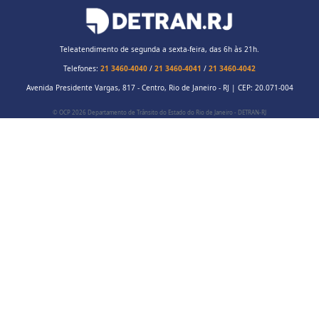
Quadro de receitas e
(janeiro a
despesas
dezembro 2017)
Teleatendimento de segunda a sexta-feira, das 6h às 21h.
Telefones:
21 3460-4040
/
21 3460-4041
/
21 3460-4042
Quadro de receitas e
(janeiro a
Avenida Presidente Vargas, 817 - Centro, Rio de Janeiro - RJ | CEP: 20.071-004
despesas
dezembro 2016)
© OCP 2026 Departamento de Trânsito do Estado do Rio de Janeiro - DETRAN-RJ
Quadro de receitas e
(janeiro a
despesas
dezembro 2015)