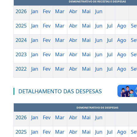
Planilha Coronavírus:
Despesas decorrentes do enfrentamento ao Covid-19.pdf
Despesas decorrentes do enfrentamento ao Covid-19.xlsx
Despesas decorrentes do enfrentamento ao Covid-19.csv
RECEITAS / DESPESAS
DEMONSTRATIVO DE RECEITAS E DESPES
2026
Jan
Fev
Mar
Abr
Mai
Jun
2025
Jan
Fev
Mar
Abr
Mai
Jun
Jul
A
2024
Jan
Fev
Mar
Abr
Mai
Jun
Jul
A
2023
Jan
Fev
Mar
Abr
Mai
Jun
Jul
A