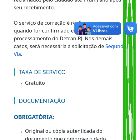
O QUE É?
É a emissão gratuita de uma nova Carteira de
Identidade para corrigir erros verificados e
reclamados pelo cidadão até 1 (um) ano após o
seu recebimento.
O serviço de correção é realizado somente
quando for confirmado erro de
processamento do Detran-RJ. Nos demais
casos, será necessária a solicitação de
Segund
Via
.
TAXA DE SERVIÇO
Gratuito