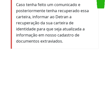
Acompanhe a sua solicitação
diretamente no portal rj.gov.br, na
seção "Meu RJ", opção "Minhas
Solicitações".
Atenção:
Caso tenha feito um comunicado e
posteriormente tenha recuperado essa
carteira, informar ao Detran a
recuperação da sua carteira de
Serviços
Atendimento
Ouvidoria
identidade para que seja atualizada a
informação em nosso cadastro de
documentos extraviados.