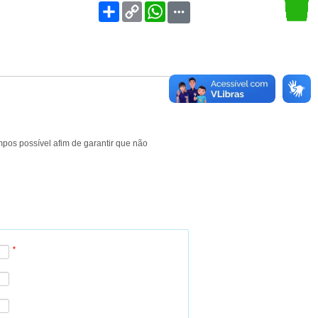
entificação Civil
Share
Copy
WhatsApp
Link