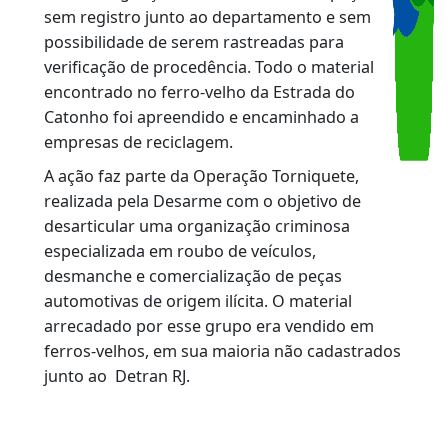
possuía registro junto ao Detran RJ e mantinha
à venda peças não cadastradas, os agentes
encontraram um motor de Hyundai HB20,
roubado em 2025 na região de Realengo, e um
motor de Nissan Kicks, roubado em abril na
área de Vicente de Carvalho.
Em Nova Iguaçu, fiscais encontraram peças
sem registro junto ao departamento e sem
possibilidade de serem rastreadas para
verificação de procedência. Todo o material
encontrado no ferro-velho da Estrada do
Catonho foi apreendido e encaminhado a
empresas de reciclagem.
A ação faz parte da Operação Torniquete,
realizada pela Desarme com o objetivo de