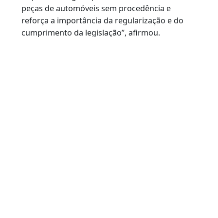
apreendido.
O presidente do Detran RJ, Carlos Eduardo
Sarmento, destacou a importância da
integração entre os órgãos para o combate ao
comércio irregular de peças de automóveis.
Serviços
Atendimento
Ouvidoria
“A atuação conjunta contribui para o combate
às práticas ilegais que alimentam o mercado d
peças de automóveis sem procedência e
reforça a importância da regularização e do
cumprimento da legislação”, afirmou.
Teleatendimento de segunda a sexta-feira, das 6h às 21h.
Telefones:
21 3460-4040
/
21 3460-4041
/
21 3460-4042
Avenida Presidente Vargas, 817 - Centro, Rio de Janeiro - RJ | CEP: 20.071-004