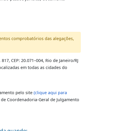
ocumentos:
o de infração ou documento que conste placa e o
erente e, quando pessoa jurídica, documento
demais documentos comprobatórios das alegações,
ente Vargas, 817, CEP: 20.071–004, Rio de Janeiro/RJ