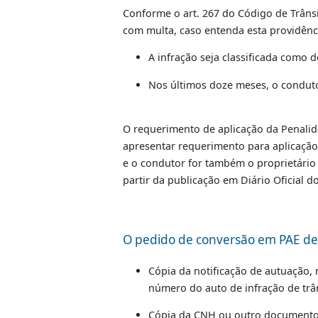
Este procedimento destina-se à ap
trânsito do Detran-RJ, cuja compe
Conforme o art. 267 do Código de 
com multa, caso entenda esta pro
A infração seja classificada
Nos últimos doze meses, o c
O requerimento de aplicação da P
apresentar requerimento para apli
e o condutor for também o proprie
partir da publicação em Diário Of