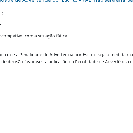
o pelos Correios para o mesmo endereço; encaminhado pelas
ro ou ainda pela internet.
Clique aqui para saber mais
.
do um processo administrativo para que o interessado ac
oalmente no Serviço de Atendimento ao Público (SAP), da 
 no edifício-sede, no 9º andar, das 9h às 16h.
a Penalidade de Advertência por Escrito – PAE, não
o legal;
imidade;
Atendimento
 for incompatível com a situação fática.