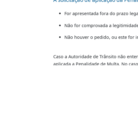
- Térreo, no Acesso 4) ou enviad
interior do Estado do Rio de Janei
Em qualquer caso, será instaura
acompanhar o andamento)
, pess
e Controle de Infrações do Detran,
A solicitação de aplicação d
For apresentada fora do praz
Não for comprovada a legit
Serviços
Não houver o pedido, ou este