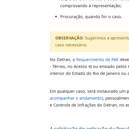
O pedido de conversão em P
Cópia da notificação de aut
número do auto de infração 
Cópia da CNH ou outro docu
comprovando a representaç
Procuração, quando for o ca
OBSERVAÇÃO
: Sugerimos a a
caso necessário.
No Detran, o
Requerimento de P