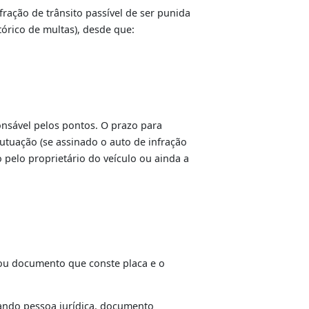
tivos a autos de infração lavrados por agentes de
r a PAE em infração de trânsito passível de ser punida
nfrator (histórico de multas), desde que:
nas pelo responsável pelos pontos. O prazo para
s da data da autuação (se assinado o auto de infração
o de autuação pelo proprietário do veículo ou ainda a