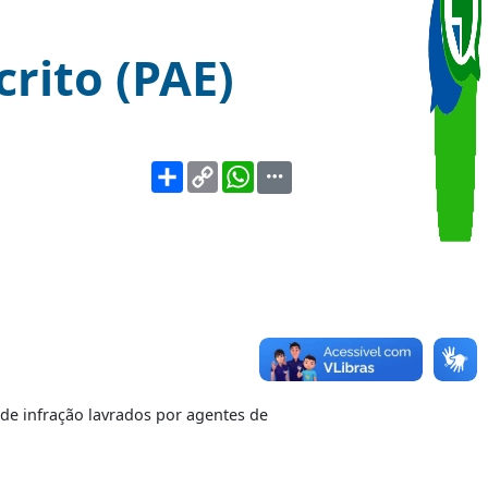
 Escrito (PAE)
Share
Copy
WhatsApp
Link