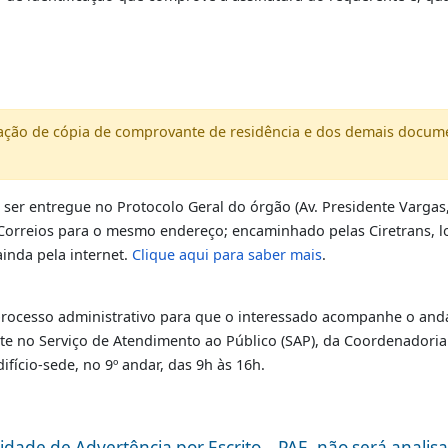
AE deve conter, obrigatoriamente, os seguintes d
uação, notificação da penalidade quando for o caso ou aut
de trânsito;
mento de identificação que comprove a assinatura do requ
ão;
so.
presentação de cópia de comprovante de residência e dos 
AE
deve ser entregue no Protocolo Geral do órgão (Av. Presid