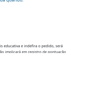
 Ciretrans, localizadas em todas as cidades do
ompanhe o andamento pelo site
(clique aqui para
Coordenadoria de Coordenadoria-Geral de Julgamento
 será analisada quando:
Ouvidoria