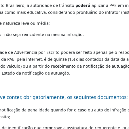
licação de Penalidade de Advertência por Escrito (PAE) rela
tência para julgamento seja do Detran-RJ.
Trânsito Brasileiro, a autoridade de trânsito
poderá
aplica
vidência como mais educativa, considerando prontuário do i
 como de natureza leve ou média;
ondutor não seja reincidente na mesma infração.
enalidade de Advertência por Escrito poderá ser feito ape
cação da PAE, pela internet, é de quinze (15) dias contado
tário do veículo) ou a partir do recebimento da notificaçã
icial do Estado da notificação de autuação.