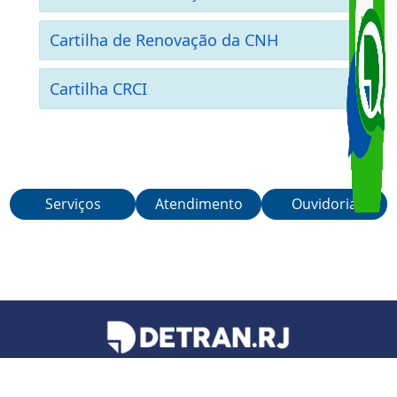
Perigosos
Cartilha 1ª Habilitação
Cartilha de Renovação da CNH
Cartilha CRCI
Serviços
Atendimento
Ouvidoria
Teleatendimento de segunda a sexta-feira, das 6h às 21h.
Telefones:
21 3460-4040
/
21 3460-4041
/
21 3460-4042