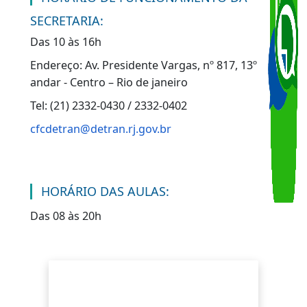
educativos visando ao exercício da
cidadania no trânsito;
Levar o desenvolvimento do convívio
social ao espaço público.
HORÁRIO DE FUNCIONAMENTO DA
SECRETARIA:
Das 10 às 16h
Endereço: Av. Presidente Vargas, nº 817, 13º
andar - Centro – Rio de janeiro
Tel: (21) 2332-0430 / 2332-0402
cfcdetran@detran.rj.gov.br