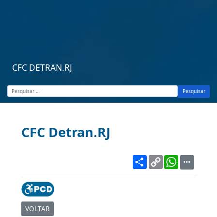
CFC DETRAN.RJ
Pesquisar
CFC Detran.RJ
Share
Copy
WhatsA
Link