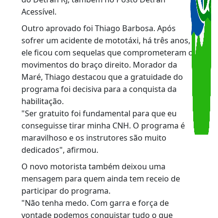
no Posto Detran Acessível, localizado na
Avenida Francisco Bicalho, no Centro do Rio, o
único do Brasil totalmente adaptado às
necessidades das pessoas com deficiência.
Para chegar ao exame prático, os candidatos
cumpriram as aulas teóricas por meio do
aplicativo CNH do Brasil e foram aprovados no
exame teórico. Em seguida, realizaram 20
horas de aulas práticas, ministradas por
instrutores da Escola Pública de Trânsito (EPT)
do Detran RJ, também no Posto Detran
Acessível.
Outro aprovado foi Thiago Barbosa. Após
sofrer um acidente de mototáxi, há três anos,
ele ficou com sequelas que comprometeram o
movimentos do braço direito. Morador da