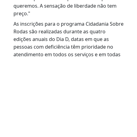
Maré, Thiago destacou que a gratuidade do
programa foi decisiva para a conquista da
habilitação.
"Ser gratuito foi fundamental para que eu
conseguisse tirar minha CNH. O programa é
maravilhoso e os instrutores são muito
dedicados", afirmou.
O novo motorista também deixou uma
mensagem para quem ainda tem receio de
participar do programa.
"Não tenha medo. Com garra e força de
vontade podemos conquistar tudo o que
queremos. A sensação de liberdade não tem
preço."
As inscrições para o programa Cidadania Sobr