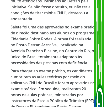
Emocionada após ser aprovada, Salete fez
questão de agradecer aos instrutores e elogiar
a iniciativa do Detran RJ.
"Vocês não imaginam o quanto estou feliz.
Estou realizando um sonho. Agora espero ser
mais independente e ter mais autonomia para
fazer minhas coisas. Achei o programa
maravilhoso. Os instrutores são excelentes e
muito atenciosos. Parabéns ao Detran pela
iniciativa. Se não fosse gratuito, eu não teria
condições de tirar minha CNH", destacou a
aposentada.
Salete foi uma das aprovadas no exame prátic
de direção destinado aos alunos do programa
Cidadania Sobre Rodas. A prova foi realizada