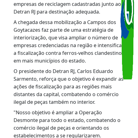
poluentes, como óleo de motor, diretamente
no solo, o que configura crime ambiental.
Em um dos estabelecimentos, sucatas de
veículos ocupavam inteiramente a calçada de
uma das principais vias da cidade, impedindo a
circulação de pedestres. Todo o material está
sendo recolhido e encaminhado para
empresas de reciclagem cadastradas junto ao
Detran RJ para destinação adequada.
A chegada dessa mobilização a Campos dos
Goytacazes faz parte de uma estratégia de
interiorização, que visa ampliar o número de
empresas credenciadas na região e intensificar
a fiscalização contra ferros-velhos clandestinos
em mais municípios do estado.