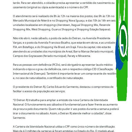
iniciativa busca ampliar as vagas de agendamento para a emissão da CIN e dar uma
oportunidade aos que trabalham em horário comercial e não conseguem comparecer
aos postos durante a semana. Tem o objetivo, também, de fazer frente à elevada
demanda de idosos que precisam do documento para realizar a prova de vida ou par
ter acesso a benefícios sociais.
Será necessário fazer o agendamento prévio, pelo site do Detran
(
www.detran.rj.gov.br
) ou pelo teleatendimento, pelos números (21) 3460-4040, 3460-
4041 e 3460-4042. As vagas estarão disponíveis a partir desta quinta-feira (28/5), à
tarde. Para ser atendido, o cidadão precisa apresentar a certidão de nascimento ou
casamento (original ou cópia autenticada) e o número do CPF.
O atendimento será realizado de 8h às 12h na maioria dos postos; das 9h às 13h no
Mercado Municipal de Niterói e no Shopping Nova Iguaçu; e das 10h às 14h em seis
unidades localizadas em shoppings (Aerotown, Itaguaí Shopping Mix, Resende
Shopping Mix, West Shopping, Guarus Shopping e Shopping Estação Itaipava).
Não irão abrir, neste sábado, o posto da sede do Detran, na Avenida Presidente
Vargas, e o posto da Avenida Francisco Bicalho, que estarão em obras, e as unidade na
FIA, em Botafogo, e do Shopping Via Brasil, em Irajá. Fora da capital, não estarão
atendendo as unidades dos municípios de Areal, Barra Mansa (feriado municipal),
Campos dos Goytacazes (feriado municipal), Paraty e Miracema.
Para as pessoas com deficiência (PCDs), será obrigatório apresentar laudo médico
indicando o tipo e o grau da deficiência, com o respectivo código CID (Classificação
Internacional de Doenças). Também é importante levar um comprovante de residênci
e, no caso de naturalizados, o certificado de naturalização.