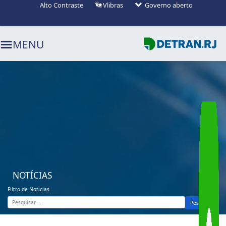
Alto Contraste
Vlibras
Governo aberto
Ir para o menu (alt+1)
Ir para o busca (alt+2)
Ir para o conteúdo (alt+3)
MENU
NOTÍCIAS
Filtro de Notícias
Pesquisar