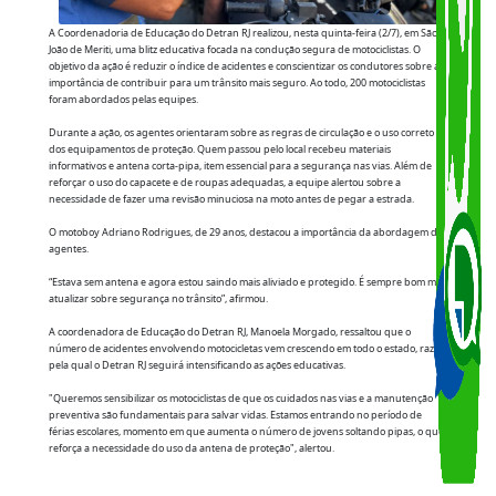
A Coordenadoria de Educação do Detran RJ realizou, nesta quinta-feira (2/7), em São
João de Meriti, uma blitz educativa focada na condução segura de motociclistas. O
objetivo da ação é reduzir o índice de acidentes e conscientizar os condutores sobre a
importância de contribuir para um trânsito mais seguro. Ao todo, 200 motociclistas
foram abordados pelas equipes.
Durante a ação, os agentes orientaram sobre as regras de circulação e o uso correto
dos equipamentos de proteção. Quem passou pelo local recebeu materiais
informativos e antena corta-pipa, item essencial para a segurança nas vias. Além de
reforçar o uso do capacete e de roupas adequadas, a equipe alertou sobre a
necessidade de fazer uma revisão minuciosa na moto antes de pegar a estrada.
O motoboy Adriano Rodrigues, de 29 anos, destacou a importância da abordagem do
agentes.
“Estava sem antena e agora estou saindo mais aliviado e protegido. É sempre bom me
atualizar sobre segurança no trânsito”, afirmou.
A coordenadora de Educação do Detran RJ, Manoela Morgado, ressaltou que o