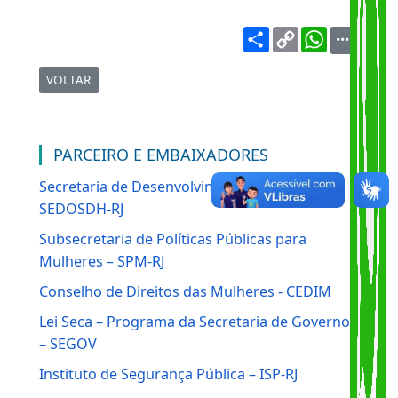
Parceiros e Embaixadores
Share
Copy
WhatsA
Link
VOLTAR
PARCEIRO E EMBAIXADORES
Secretaria de Desenvolvimento Social –
SEDOSDH-RJ
Subsecretaria de Políticas Públicas para
Mulheres – SPM-RJ
Conselho de Direitos das Mulheres - CEDIM