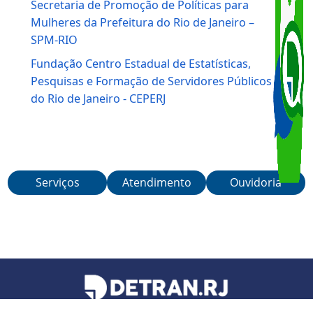
Lei Seca – Programa da Secretaria de Governo
– SEGOV
Instituto de Segurança Pública – ISP-RJ
Secretaria de Promoção de Políticas para
Mulheres da Prefeitura do Rio de Janeiro –
SPM-RIO
Fundação Centro Estadual de Estatísticas,
Pesquisas e Formação de Servidores Públicos
do Rio de Janeiro - CEPERJ
Serviços
Atendimento
Ouvidoria