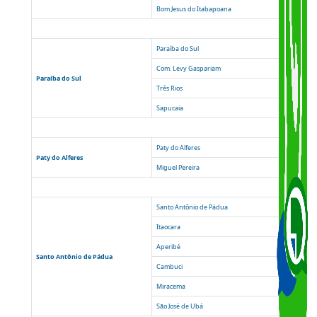
Itaperuna
Natividade
Varre-Sai
Itaperuna
Porciúncula
Laje do Muriaé
Bom Jesus do Itabapoana
Paraíba do Sul
Com. Levy Gaspariam
Paraíba do Sul
Três Rios
Sapucaia
Paty do Alferes
Paty do Alferes