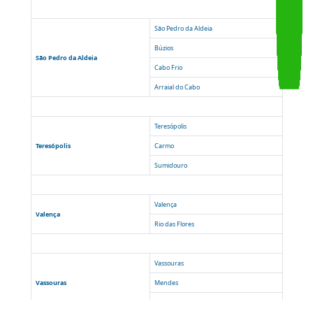
Miguel Pereira
Santo Antônio de Pádua
Itaocara
Aperibé
Santo Antônio de Pádua
Cambuci
Miracema
São José de Ubá
São Pedro da Aldeia
Búzios
São Pedro da Aldeia
Cabo Frio
Arraial do Cabo