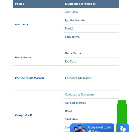
Teleatendimento
VOLTAR
Postos
Municípios abrangidos
Araruama
Iguaba Grande
Araruama
Maricá
Saquarema
Barra Mansa
Barra Mansa
Rio Claro
Cachoeiras de Macacu
Cachoeiras de Macacu