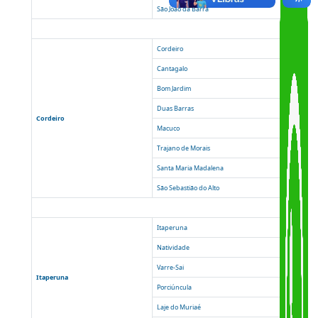
Campos dos Goytacazes
Cardoso Moreira
Italva
Campos I e II
São Fidélis
São Francisco de Itabapuana
São João da Barra
Cordeiro
Cantagalo
Bom Jardim
Duas Barras
Cordeiro
Macuco
Trajano de Morais
Santa Maria Madalena
São Sebastião do Alto